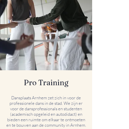
Pro Training
Dansplaats Arnhem zet zich in voor de
professionele dans in de stad. We zijn er
voor de dansprofessionals en studenten
(academisch opgeleid en autodidact) en
bieden een ruimte om elkaar te ontmoeten
en te bouwen aan de community in Arnhem.