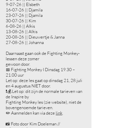
9-07-26 || Elsbeth
16-07-26 || Djamila
23-07-26 || Djamila
30-07-26 || Kim
6-08-26 || Alkis
13-08-26 || Alkis
20-08-26 || Dieuwertje & Janna
27-08-26 || Johanna
Daarnaast gaan ook de Fighting Monkey-
lessen deze zomer
gewoon door.
📅 Fighting Monkey I Dinsdag 19.30 –
21.00 uur
Let op: deze les gaat op dinsdag 21, 28 juli
en 4 augustus NIET door.
❗️💰 Let op: dit zijn de normale tarieven van
de Inspire by
Fighting Monkey les (zie website), niet de
bovengenoemde tarieven.
✏️ Aanmelden kan via deze
link
.
📸 Foto door Kim Doeleman //